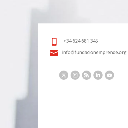

+34 624 681 345

info@fundacionemprende.org