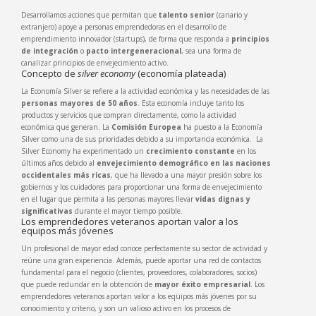
Desarrollamos acciones que permitan que
talento senior
(canario y
extranjero) apoye a personas emprendedoras en el desarrollo de
emprendimiento innovador (startups), de forma que responda a
principios
de integración
o
pacto intergeneracional
, sea una forma de
canalizar principios de envejecimiento activo.
Concepto de
silver economy
(economía plateada)
La Economía Silver se refiere a la actividad económica y las necesidades de las
personas mayores de 50 años
. Esta economía incluye tanto los
productos y servicios que compran directamente, como la actividad
económica que generan. La
Comisión Europea
ha puesto a la Economía
Silver como una de sus prioridades debido a su importancia económica.
La
Silver Economy ha experimentado un
crecimiento constante
en los
últimos años debido al
envejecimiento demográfico en las naciones
occidentales más ricas
, que ha llevado a una mayor presión sobre los
gobiernos y los cuidadores para proporcionar una forma de envejecimiento
en el lugar que permita a las personas mayores llevar
vidas dignas y
significativas
durante el mayor tiempo posible.
Los emprendedores veteranos aportan valor a los
equipos más jóvenes
Un profesional de mayor edad conoce perfectamente su sector de actividad y
reúne una gran experiencia. Además, puede aportar una red de contactos
fundamental para el negocio (clientes, proveedores, colaboradores, socios)
que puede redundar en la obtención de
mayor éxito empresarial
.
Los
emprendedores veteranos aportan valor a los equipos más jóvenes por su
conocimiento y criterio, y son un valioso activo en los procesos de