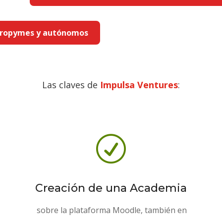
ropymes y
autónomos
Las claves de
Impulsa Ventures
:
R
Creación de una Academia
sobre la plataforma Moodle, también en