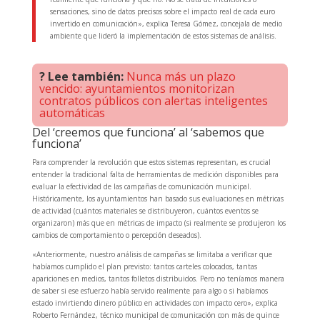
sensaciones, sino de datos precisos sobre el impacto real de cada euro
invertido en comunicación», explica Teresa Gómez, concejala de medio
ambiente que lideró la implementación de estos sistemas de análisis.
? Lee también:
Nunca más un plazo
vencido: ayuntamientos monitorizan
contratos públicos con alertas inteligentes
automáticas
Del ‘creemos que funciona’ al ‘sabemos que
funciona’
Para comprender la revolución que estos sistemas representan, es crucial
entender la tradicional falta de herramientas de medición disponibles para
evaluar la efectividad de las campañas de comunicación municipal.
Históricamente, los ayuntamientos han basado sus evaluaciones en métricas
de actividad (cuántos materiales se distribuyeron, cuántos eventos se
organizaron) más que en métricas de impacto (si realmente se produjeron los
cambios de comportamiento o percepción deseados).
«Anteriormente, nuestro análisis de campañas se limitaba a verificar que
habíamos cumplido el plan previsto: tantos carteles colocados, tantas
apariciones en medios, tantos folletos distribuidos. Pero no teníamos manera
de saber si ese esfuerzo había servido realmente para algo o si habíamos
estado invirtiendo dinero público en actividades con impacto cero», explica
Roberto Fernández, técnico municipal de comunicación con más de quince