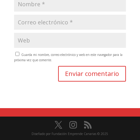
Guarda mi nombre, correo electrónico y web en este navegador para la
próxima vez que comente.
A
l
t
e
r
n
a
t
i
Diseñado por Fundación Emprende Canarias © 2025
v