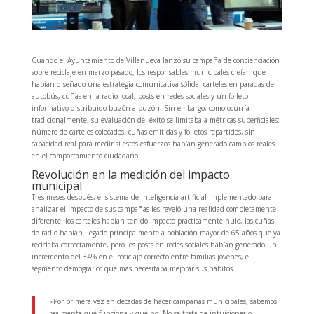
Cuando el Ayuntamiento de Villanueva lanzó su campaña de concienciación
sobre reciclaje en marzo pasado, los responsables municipales creían que
habían diseñado una estrategia comunicativa sólida: carteles en paradas de
autobús, cuñas en la radio local, posts en redes sociales y un folleto
informativo distribuido buzón a buzón. Sin embargo, como ocurría
tradicionalmente, su evaluación del éxito se limitaba a métricas superficiales:
número de carteles colocados, cuñas emitidas y folletos repartidos, sin
capacidad real para medir si estos esfuerzos habían generado cambios reales
en el comportamiento ciudadano.
Revolución en la medición del impacto
municipal
Tres meses después, el sistema de inteligencia artificial implementado para
analizar el impacto de sus campañas les reveló una realidad completamente
diferente: los carteles habían tenido impacto prácticamente nulo, las cuñas
de radio habían llegado principalmente a población mayor de 65 años que ya
reciclaba correctamente, pero los posts en redes sociales habían generado un
incremento del 34% en el reciclaje correcto entre familias jóvenes, el
segmento demográfico que más necesitaba mejorar sus hábitos.
«Por primera vez en décadas de hacer campañas municipales, sabemos
realmente qué funciona y qué no. No se trata de intuiciones o