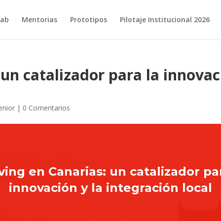
ab
Mentorias
Prototipos
Pilotaje Institucional 2026
 un catalizador para la innovac
enior
|
0 Comentarios
ving en Canarias: un catalizador pa
innovación y la integración local