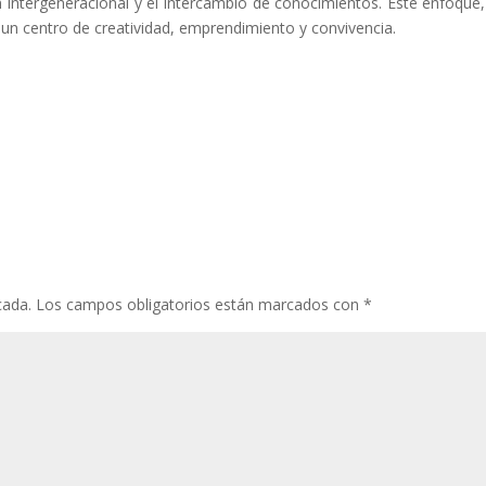
 intergeneracional y el intercambio de conocimientos. Este enfoque,
n un centro de creatividad, emprendimiento y convivencia.
cada.
Los campos obligatorios están marcados con
*