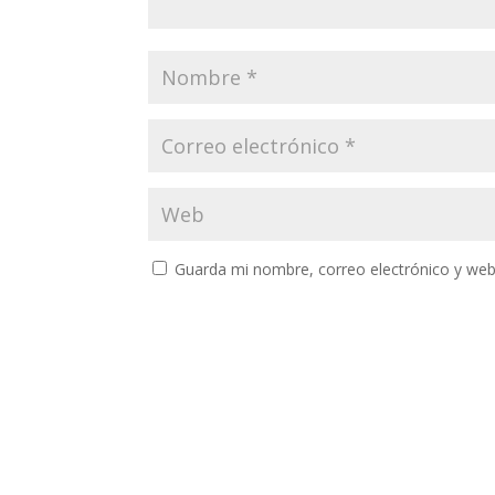
Guarda mi nombre, correo electrónico y web
A
l
t
e
r