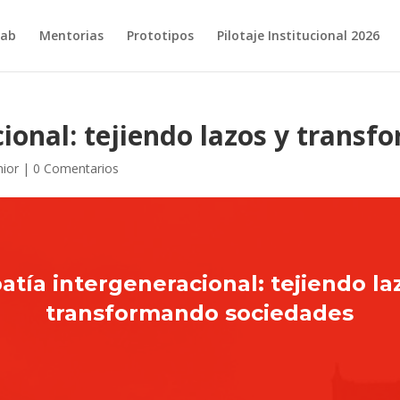
ab
Mentorias
Prototipos
Pilotaje Institucional 2026
ional: tejiendo lazos y trans
nior
|
0 Comentarios
tía intergeneracional: tejiendo la
transformando sociedades