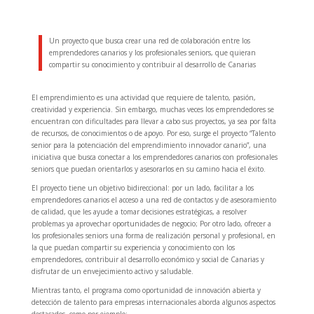
Un proyecto que busca crear una red de colaboración entre los
emprendedores canarios y los profesionales seniors, que quieran
compartir su conocimiento y contribuir al desarrollo de Canarias
El emprendimiento es una actividad que requiere de talento, pasión,
creatividad y experiencia. Sin embargo, muchas veces los emprendedores se
encuentran con dificultades para llevar a cabo sus proyectos, ya sea por falta
de recursos, de conocimientos o de apoyo. Por eso, surge el proyecto “Talento
senior para la potenciación del emprendimiento innovador canario”, una
iniciativa que busca conectar a los emprendedores canarios con profesionales
seniors que puedan orientarlos y asesorarlos en su camino hacia el éxito.
El proyecto tiene un objetivo bidireccional: por un lado, facilitar a los
emprendedores canarios el acceso a una red de contactos y de asesoramiento
de calidad, que les ayude a tomar decisiones estratégicas, a resolver
problemas ya aprovechar oportunidades de negocio; Por otro lado, ofrecer a
los profesionales seniors una forma de realización personal y profesional, en
la que puedan compartir su experiencia y conocimiento con los
emprendedores, contribuir al desarrollo económico y social de Canarias y
disfrutar de un envejecimiento activo y saludable.
Mientras tanto, el programa como oportunidad de innovación abierta y
detección de talento para empresas internacionales aborda algunos aspectos
destacados, como por ejemplo: