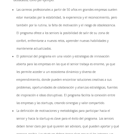
Las carreras profesionales a partir de 50 años en grandes empresas suelen
estar marcadas por la estabilidad, la experiencia y el reconocimiento, pero
también por la rutina, la falta de motivación y el riesgo de obsolescencia.
El programa ofrece a los seniors la posibilidad de salir de su zona de
confort, enfrentarse a nuevos retos, aprender nuevas habilidades y
mantenerse actualizados.
El potencial del programa en una visión y estrategias de innovación
abierta para las empresas en las que el senior trabaja es enorme, ya que
les permite acceder a un ecosistema dinámico y diverso de
emprendimiento, donde pueden encontrar soluciones creativas a sus
problemas, oportunidades de colaboración y alianzas estratégicas, fuentes
de inspiración e ideas disruptivas. El programa facilita la conexión entre
las empresas y las startups, creando sinergias y valor compartido.
La definición de motivaciones y metodologías para participar hacia el
senior y hacia la startup es clave para el éxito del programa. Los seniors
deben tener claro por qué quieren ser advisors, qué pueden aportar y qué
esperan recibir. Las startups deben tener claro por qué les interesa un