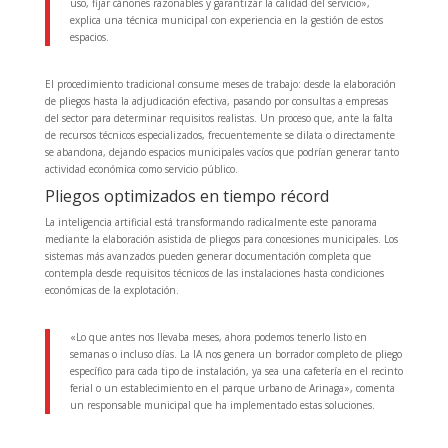
uso, fijar cánones razonables y garantizar la calidad del servicio»,
explica una técnica municipal con experiencia en la gestión de estos
espacios.
El procedimiento tradicional consume meses de trabajo: desde la elaboración
de pliegos hasta la adjudicación efectiva, pasando por consultas a empresas
del sector para determinar requisitos realistas. Un proceso que, ante la falta
de recursos técnicos especializados, frecuentemente se dilata o directamente
se abandona, dejando espacios municipales vacíos que podrían generar tanto
actividad económica como servicio público.
Pliegos optimizados en tiempo récord
La inteligencia artificial está transformando radicalmente este panorama
mediante la elaboración asistida de pliegos para concesiones municipales. Los
sistemas más avanzados pueden generar documentación completa que
contempla desde requisitos técnicos de las instalaciones hasta condiciones
económicas de la explotación.
«Lo que antes nos llevaba meses, ahora podemos tenerlo listo en
semanas o incluso días. La IA nos genera un borrador completo de pliego
específico para cada tipo de instalación, ya sea una cafetería en el recinto
ferial o un establecimiento en el parque urbano de Arinaga», comenta
un responsable municipal que ha implementado estas soluciones.