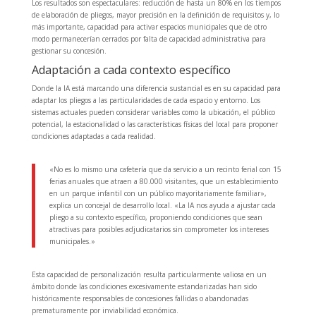
Los resultados son espectaculares: reducción de hasta un 80% en los tiempos
de elaboración de pliegos, mayor precisión en la definición de requisitos y, lo
más importante, capacidad para activar espacios municipales que de otro
modo permanecerían cerrados por falta de capacidad administrativa para
gestionar su concesión.
Adaptación a cada contexto específico
Donde la IA está marcando una diferencia sustancial es en su capacidad para
adaptar los pliegos a las particularidades de cada espacio y entorno. Los
sistemas actuales pueden considerar variables como la ubicación, el público
potencial, la estacionalidad o las características físicas del local para proponer
condiciones adaptadas a cada realidad.
«No es lo mismo una cafetería que da servicio a un recinto ferial con 15
ferias anuales que atraen a 80.000 visitantes, que un establecimiento
en un parque infantil con un público mayoritariamente familiar»,
explica un concejal de desarrollo local. «La IA nos ayuda a ajustar cada
pliego a su contexto específico, proponiendo condiciones que sean
atractivas para posibles adjudicatarios sin comprometer los intereses
municipales.»
Esta capacidad de personalización resulta particularmente valiosa en un
ámbito donde las condiciones excesivamente estandarizadas han sido
históricamente responsables de concesiones fallidas o abandonadas
prematuramente por inviabilidad económica.