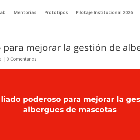
ab
Mentorias
Prototipos
Pilotaje Institucional 2026
o para mejorar la gestión de al
a
|
0 Comentarios
aliado poderoso para mejorar la ge
albergues de mascotas