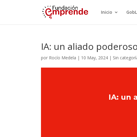
Inicio
GobL
IA: un aliado poderos
por
Rocío Medela
|
10 May, 2024
|
Sin categorí
IA: un 