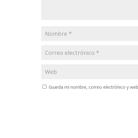
Guarda mi nombre, correo electrónico y web
A
l
t