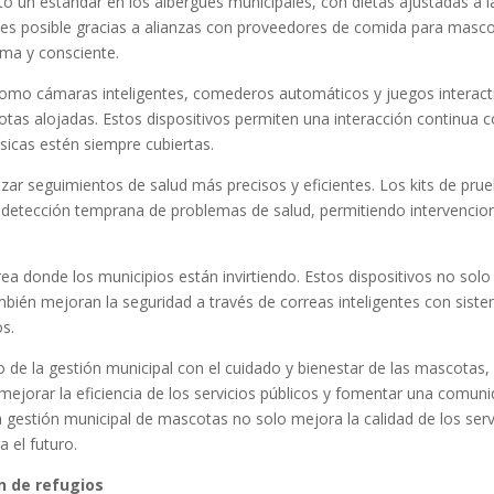
lto un estándar en los albergues municipales, con dietas ajustadas a
 es posible gracias a alianzas con proveedores de comida para mascot
ima y consciente.
omo cámaras inteligentes, comederos automáticos y juegos interact
cotas alojadas. Estos dispositivos permiten una interacción continua 
icas estén siempre cubiertas.
izar seguimientos de salud más precisos y eficientes. Los kits de pr
la detección temprana de problemas de salud, permitiendo intervencio
ea donde los municipios están invirtiendo. Estos dispositivos no solo 
ién mejoran la seguridad a través de correas inteligentes con sistem
s.
o de la gestión municipal con el cuidado y bienestar de las mascotas,
 mejorar la eficiencia de los servicios públicos y fomentar una comu
a gestión municipal de mascotas no solo mejora la calidad de los serv
 el futuro.
n de refugios