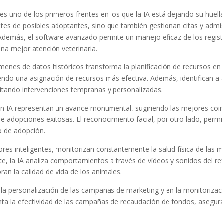
 es uno de los primeros frentes en los que la IA está dejando su huel
tes de posibles adoptantes, sino que también gestionan citas y admis
 Además, el software avanzado permite un manejo eficaz de los regi
 una mejor atención veterinaria.
úmenes de datos históricos transforma la planificación de recursos en
iendo una asignación de recursos más efectiva. Además, identifican a
litando intervenciones tempranas y personalizadas.
 IA representan un avance monumental, sugiriendo las mejores coin
e adopciones exitosas. El reconocimiento facial, por otro lado, permi
o de adopción.
ores inteligentes, monitorizan constantemente la salud física de la
e, la IA analiza comportamientos a través de vídeos y sonidos del re
an la calidad de vida de los animales.
 la personalización de las campañas de marketing y en la monitorizac
menta la efectividad de las campañas de recaudación de fondos, asegu