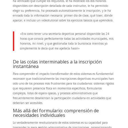
ha verificado que cumple los requisitos, le ha mostrado los dos horarios
disponibles con descripción detallada de cada instructor, le ha permitido
elegir su preferencia, ha procesado automáticamente la inscripción, y le ha
enviado toda la información necesaria: primer día de clase, qué traer, dónde
aparcar, e incluso un videotutorial sobre los ejercicios básicos que aprenderá.
«Era como tener una secretaría deportiva personal disponible las 24
horas que conocía perfectamente todas las actividades municipales, mis
horarios, mi nivel, y que gestionaba toda la burocracia mientras yo
simplemente le decía qué me apetecía hacer»
De las colas interminables a la inscripción
instantánea
Para comprender el impacto transformador de estos sistemas es fundamental
reconocer que tradicionalmente las inscripciones deportivas municipales han
sido uno de los procesos más frustrantes para los ciudadanos: sistemas rígidos
que requieren presencia física en momentos específicos, formularios
complejos, listas de espera opacas, y procesos administrativos que
frecuentemente desalientan la participación ciudadana en actividades que
deberían ser accesibles.
Más allá del formulario: comprensión de
necesidades individuales
Lo verdaderamente revolucionario de estos sistemas es su capacidad para
trascender la mera gestión administrativa de inscripciones, proporcionando