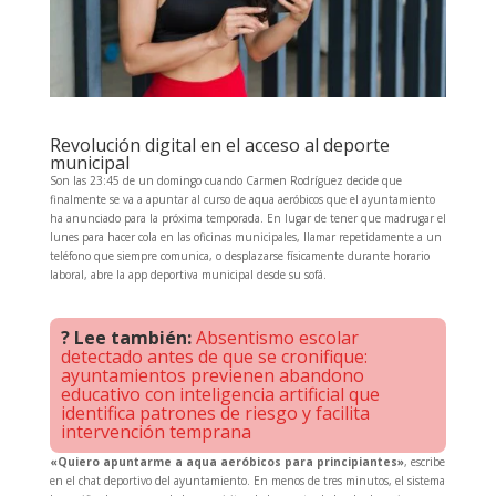
Revolución digital en el acceso al deporte
municipal
Son las 23:45 de un domingo cuando Carmen Rodríguez decide que
finalmente se va a apuntar al curso de aqua aeróbicos que el ayuntamiento
ha anunciado para la próxima temporada. En lugar de tener que madrugar el
lunes para hacer cola en las oficinas municipales, llamar repetidamente a un
teléfono que siempre comunica, o desplazarse físicamente durante horario
laboral, abre la app deportiva municipal desde su sofá.
? Lee también:
Absentismo escolar
detectado antes de que se cronifique:
ayuntamientos previenen abandono
educativo con inteligencia artificial que
identifica patrones de riesgo y facilita
intervención temprana
«Quiero apuntarme a aqua aeróbicos para principiantes»
, escribe
en el chat deportivo del ayuntamiento. En menos de tres minutos, el sistema