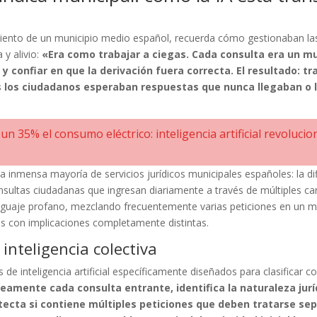
miento de un municipio medio español, recuerda cómo gestionaban l
y alivio:
«Era como trabajar a ciegas. Cada consulta era un m
n, y confiar en que la derivación fuera correcta. El resultado:
los ciudadanos esperaban respuestas que nunca llegaban o 
n 35% el consumo eléctrico: inteligencia artificial revoluc
inmensa mayoría de servicios jurídicos municipales españoles: la difi
nsultas ciudadanas que ingresan diariamente a través de múltiples c
nguaje profano, mezclando frecuentemente varias peticiones en un mi
cos con implicaciones completamente distintas.
 inteligencia colectiva
 inteligencia artificial específicamente diseñados para clasificar con
neamente cada consulta entrante, identifica la naturaleza jur
detecta si contiene múltiples peticiones que deben tratarse