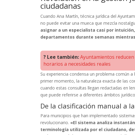
ciudadanas
Cuando Ana Martín, técnica jurídica del Ayunta
no puede evitar una mueca que mezcla nostalgia 
asignar a un especialista casi por intuició
departamentos durante semanas mientras 
? Lee también:
Ayuntamientos reducen u
horarios a necesidades reales
Su experiencia condensa un problema común a la 
primer momento, la naturaleza exacta de las co
cuando estas consultas llegan redactadas en le
que puede referirse a diferentes ámbitos jurídi
De la clasificación manual a la
Para municipios que han implementado sistemas de
revolucionario.
«El sistema analiza instantá
terminología utilizada por el ciudadano, 