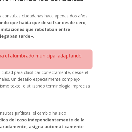
as consultas ciudadanas hace apenas dos años,
undo que había que descifrar desde cero,
 tramitaciones que rebotaban entre
llegaban tarde»
.
iona el alumbrado municipal adaptando
cultad para clasificar correctamente, desde el
anales. Un desafío especialmente complejo
smo texto, o utilizando terminología imprecisa
sultas jurídicas, el cambio ha sido
ídica del caso independientemente de la
 separadamente, asigna automáticamente