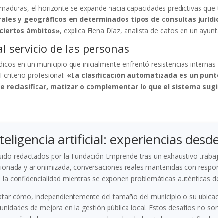
duras, el horizonte se expande hacia capacidades predictivas que tr
les y geográficos en determinados tipos de consultas jurídic
 ciertos ámbitos»
, explica Elena Díaz, analista de datos en un ayu
l servicio de las personas
dicos en un municipio que inicialmente enfrentó resistencias interna
 criterio profesional:
«La clasificación automatizada es un punto 
e reclasificar, matizar o complementar lo que el sistema sug
teligencia artificial: experiencias desd
 sido redactados por la Fundación Emprende tras un exhaustivo traba
iccionada y anonimizada, conversaciones reales mantenidas con respon
la confidencialidad mientras se exponen problemáticas auténticas del
atar cómo, independientemente del tamaño del municipio o su ubicac
rtunidades de mejora en la gestión pública local. Estos desafíos no so