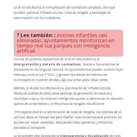
La IA no solo facilita la interpretación de normativas complejas, sino que
también optimiza infraestructuras, rutas de recogida y estrategias de
comunicación con los ciudadanos.
? Lee también:
Lesiones infantiles casi
eliminadas: ayuntamientos monitorizan en
tiempo real sus parques con inteligencia
artificial
Una de las primeras aplicaciones de la IA en este ámbito es la
interpretación y síntesis de normativas
. Gracias a herramientas de
procesamiento de lenguaje natural, los ayuntamientos pueden analizar leyes
extensas, como la Ley 7/2022, y generar borradores de ordenanzas
municipales en cuestión de días, algo que antes podía llevar meses.
Además, la IA está transformando la planificación de infraestructuras.
Mediante análisis de datos sobre patrones de generación de residuos y
movilidad urbana, los sistemas inteligentes ayudan a determinar la ubicación
óptima de contenedores y la frecuencia de recogida más eficiente.
Otro aspecto clave es la optimización de rutas de recogida. Los sistemas de IA
utilizan datos en tiempo real para diseñar rutas dinámicas que priorizan los
puntos con mayor necesidad, reduciendo costes operativos y emisiones
asociadas al transporte.
La IA también está mejorando la
transparencia y fiscalización
del ciclo