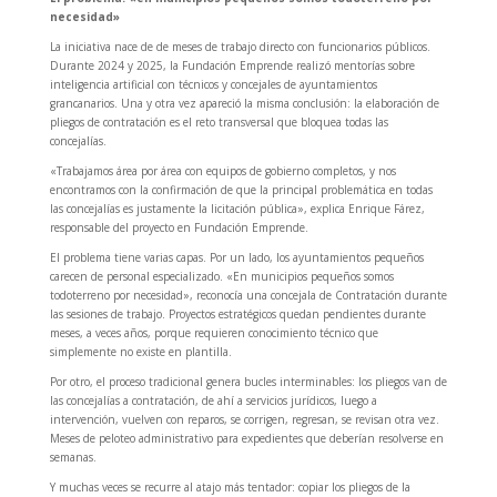
necesidad»
La iniciativa nace de de meses de trabajo directo con funcionarios públicos.
Durante 2024 y 2025, la Fundación Emprende realizó mentorías sobre
inteligencia artificial con técnicos y concejales de ayuntamientos
grancanarios. Una y otra vez apareció la misma conclusión: la elaboración de
pliegos de contratación es el reto transversal que bloquea todas las
concejalías.
«Trabajamos área por área con equipos de gobierno completos, y nos
encontramos con la confirmación de que la principal problemática en todas
las concejalías es justamente la licitación pública», explica Enrique Fárez,
responsable del proyecto en Fundación Emprende.
El problema tiene varias capas. Por un lado, los ayuntamientos pequeños
carecen de personal especializado. «En municipios pequeños somos
todoterreno por necesidad», reconocía una concejala de Contratación durante
las sesiones de trabajo. Proyectos estratégicos quedan pendientes durante
meses, a veces años, porque requieren conocimiento técnico que
simplemente no existe en plantilla.
Por otro, el proceso tradicional genera bucles interminables: los pliegos van de
las concejalías a contratación, de ahí a servicios jurídicos, luego a
intervención, vuelven con reparos, se corrigen, regresan, se revisan otra vez.
Meses de peloteo administrativo para expedientes que deberían resolverse en
semanas.
Y muchas veces se recurre al atajo más tentador: copiar los pliegos de la