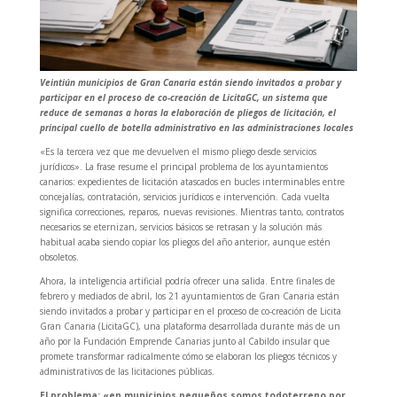
Veintiún municipios de Gran Canaria están siendo invitados a probar y
participar en el proceso de co-creación de LicitaGC, un sistema que
reduce de semanas a horas la elaboración de pliegos de licitación, el
principal cuello de botella administrativo en las administraciones locales
«Es la tercera vez que me devuelven el mismo pliego desde servicios
jurídicos». La frase resume el principal problema de los ayuntamientos
canarios: expedientes de licitación atascados en bucles interminables entre
concejalías, contratación, servicios jurídicos e intervención. Cada vuelta
significa correcciones, reparos, nuevas revisiones. Mientras tanto, contratos
necesarios se eternizan, servicios básicos se retrasan y la solución más
habitual acaba siendo copiar los pliegos del año anterior, aunque estén
obsoletos.
Ahora, la inteligencia artificial podría ofrecer una salida. Entre finales de
febrero y mediados de abril, los 21 ayuntamientos de Gran Canaria están
siendo invitados a probar y participar en el proceso de co-creación de Licita
Gran Canaria (LicitaGC), una plataforma desarrollada durante más de un
año por la Fundación Emprende Canarias junto al Cabildo insular que
promete transformar radicalmente cómo se elaboran los pliegos técnicos y
administrativos de las licitaciones públicas.
El problema: «en municipios pequeños somos todoterreno por