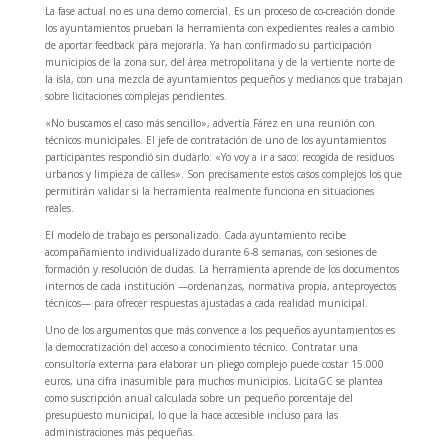
La fase actual no es una demo comercial. Es un proceso de co-creación donde
los ayuntamientos prueban la herramienta con expedientes reales a cambio
de aportar feedback para mejorarla. Ya han confirmado su participación
municipios de la zona sur, del área metropolitana y de la vertiente norte de
la isla, con una mezcla de ayuntamientos pequeños y medianos que trabajan
sobre licitaciones complejas pendientes.
«No buscamos el caso más sencillo», advertía Fárez en una reunión con
técnicos municipales. El jefe de contratación de uno de los ayuntamientos
participantes respondió sin dudarlo: «Yo voy a ir a saco: recogida de residuos
urbanos y limpieza de calles». Son precisamente estos casos complejos los que
permitirán validar si la herramienta realmente funciona en situaciones
reales.
El modelo de trabajo es personalizado. Cada ayuntamiento recibe
acompañamiento individualizado durante 6-8 semanas, con sesiones de
formación y resolución de dudas. La herramienta aprende de los documentos
internos de cada institución —ordenanzas, normativa propia, anteproyectos
técnicos— para ofrecer respuestas ajustadas a cada realidad municipal.
Uno de los argumentos que más convence a los pequeños ayuntamientos es
la democratización del acceso a conocimiento técnico. Contratar una
consultoría externa para elaborar un pliego complejo puede costar 15.000
euros, una cifra inasumible para muchos municipios. LicitaGC se plantea
como suscripción anual calculada sobre un pequeño porcentaje del
presupuesto municipal, lo que la hace accesible incluso para las
administraciones más pequeñas.