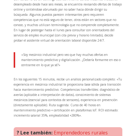
desempleado desde hace seis meses, se encuentra revisando ofertas de trabajo
online y sintiéndose abrumado por no saber hacia dónde dirigir su
búsqueda. Algunos puestos parecen interesantes pero requieren
competencias que no está seguro de tener, otros están en sectores que no
conoce, y muchos utilizan terminología que no comprende completamente.
En lugar de postergar hasta el lunes para consultar con orientadores del
servicio de empleo municipal (con cita previa y horario limitado), decide
probar el asistente virtual de orientación laboral disponible 24/7.
«Soy mecánico industrial pero veo que hay muchas ofertas en
mantenimiento predictivo y digitalización. ¿Debería formarme en eso o
centrarme en lo que ya sé?»
En los siguientes 15 minutos, recibe un análisis personalizado completo: «Tu
experiencia en mecánica industrial te proporciona base sólida para transición
hacia mantenimiento predictivo. Competencias transferibles: diagnóstico de
averías (aplicable a interpretación de datos), conocimiento de sistemas
mecánicos (esencial para contextos de sensores), experiencia en prevención
(directamente aplicable). Ruta sugerida: Curso de 40 horas en
mantenimiento predictivo + certificación en plataformas IoT. ROI estimado:
incremento salarial 35%, empleabilidad +280%».
? Lee también:
Emprendedores rurales