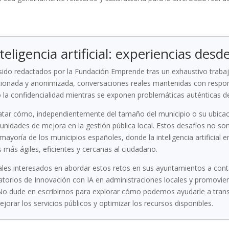
teligencia artificial: experiencias desd
 sido redactados por la Fundación Emprende tras un exhaustivo traba
iccionada y anonimizada, conversaciones reales mantenidas con respon
la confidencialidad mientras se exponen problemáticas auténticas del
atar cómo, independientemente del tamaño del municipio o su ubicac
rtunidades de mejora en la gestión pública local. Estos desafíos no so
 mayoría de los municipios españoles, donde la inteligencia artifici
 más ágiles, eficientes y cercanas al ciudadano.
ales interesados en abordar estos retos en sus ayuntamientos a con
torios de Innovación con IA en administraciones locales y promovien
 No dude en escribirnos para explorar cómo podemos ayudarle a tra
 mejorar los servicios públicos y optimizar los recursos disponibles.