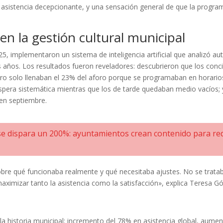
asistencia decepcionante, y una sensación general de que la progra
 en la gestión cultural municipal
2025, implementaron un sistema de inteligencia artificial que analizó 
años. Los resultados fueron reveladores: descubrieron que los conci
ero solo llenaban el 23% del aforo porque se programaban en horarios
e espera sistemática mientras que los de tarde quedaban medio vacíos;
en septiembre.
 dispara un 200%: ayuntamientos crean contenido para redes 
obre qué funcionaba realmente y qué necesitaba ajustes. No se trata
aximizar tanto la asistencia como la satisfacción», explica Teresa G
e la historia municipal: incremento del 78% en asistencia global, aum