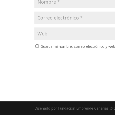
Guarda mi nombre, correo electrónico y web
A
l
t
e
r
n
a
Diseñado por Fundación Emprende Canarias © 
t