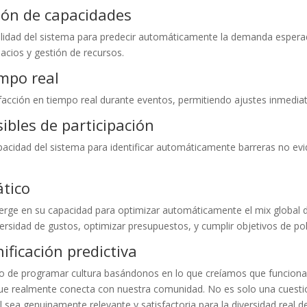
ión de capacidades
ilidad del sistema para predecir automáticamente la demanda esperad
cios y gestión de recursos.
empo real
sfacción en tiempo real durante eventos, permitiendo ajustes inmedia
sibles de participación
acidad del sistema para identificar automáticamente barreras no evide
tico
erge en su capacidad para optimizar automáticamente el mix global d
versidad de gustos, optimizar presupuestos, y cumplir objetivos de polí
nificación predictiva
e programar cultura basándonos en lo que creíamos que funcionaría,
ue realmente conecta con nuestra comunidad. No es solo una cuesti
sea genuinamente relevante y satisfactoria para la diversidad real 