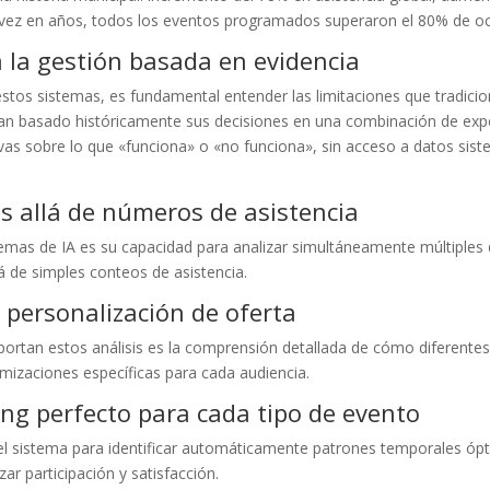
 vez en años, todos los eventos programados superaron el 80% de o
a la gestión basada en evidencia
os sistemas, es fundamental entender las limitaciones que tradicion
 han basado históricamente sus decisiones en una combinación de expe
tivas sobre lo que «funciona» o «no funciona», sin acceso a datos sis
s allá de números de asistencia
mas de IA es su capacidad para analizar simultáneamente múltiples d
 de simples conteos de asistencia.
 personalización de oferta
 aportan estos análisis es la comprensión detallada de cómo diferent
imizaciones específicas para cada audiencia.
ing perfecto para cada tipo de evento
l sistema para identificar automáticamente patrones temporales ópti
ar participación y satisfacción.