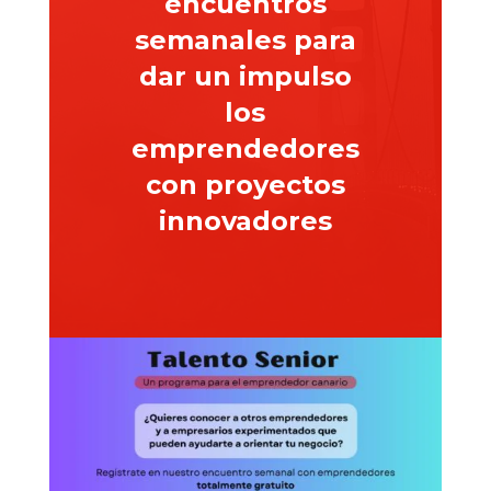
encuentros
semanales para
dar un impulso
los
emprendedores
con proyectos
innovadores