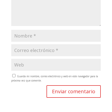
Guarda mi nombre, correo electrónico y web en este navegador para la
próxima vez que comente.
A
l
t