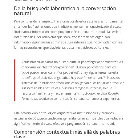
ciudadana las 24 horas del día.
De la búsqueda laberíntica a la conversación
natural
Para comprender el impacto transformador de estos sistemas, es fundamental
entender las frustraciones que tradicionalmente han caracterizado el acceso
ciudadano a información sobre programación cultural municipal. Las webs
institucionales, por completas que sean, frecuentemente organizan
información según lógicas administrativas internas que no coinciden con las
formas naturales en que ciudadanos buscan actividades culturales.
«Nuestros ciudadanos no buscan cultura por categorías administrativas
como ‘música’, ‘teatro’ o ‘exposiciones’. Buscan por criterios prácticos:
‘¿qué puedo hacer con niños pequeños?’, ‘¿hay algo interesante esta
tarde?’, ‘¿qué actividades gratuitas hay este fin de semana?’. Nuestros
sistemas de información tradicionales obligaban a los usuarios a traducir
sus necesidades naturales a nuestras categorías internas, lo que
resultaba frustrante y frecuentemente infructuoso», explica Roberto
Fernández, técnico de comunicación cultural con amplia experiencia.
Esta desconexión entre lógicas organizativas institucionales y patrones
naturales de búsqueda ciudadana generaba barreras invisibles que reducían
significativamente el acceso efectivo a programación cultural municipal.
Comprensión contextual: más allá de palabras
clave