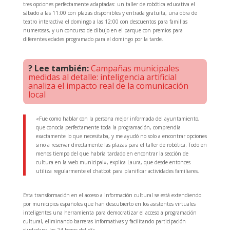
tres opciones perfectamente adaptadas: un taller de robótica educativa el
sábado a las 11:00 con plazas disponibles y entrada gratuita, una obra de
teatro interactiva el domingo a las 12:00 con descuentos para familias
numerosas, y un concurso de dibujo en el parque con premios para
diferentes edades programado para el domingo por la tarde.
? Lee también:
Campañas municipales
medidas al detalle: inteligencia artificial
analiza el impacto real de la comunicación
local
«Fue como hablar con la persona mejor informada del ayuntamiento,
que conocía perfectamente toda la programación, comprendía
exactamente lo que necesitaba, y me ayudó no solo a encontrar opciones
sino a reservar directamente las plazas para el taller de robótica. Todo en
menos tiempo del que habría tardado en encontrar la sección de
cultura en la web municipal», explica Laura, que desde entonces
utiliza regularmente el chatbot para planificar actividades familiares.
Esta transformación en el acceso a información cultural se está extendiendo
por municipios españoles que han descubierto en los asistentes virtuales
inteligentes una herramienta para democratizar el acceso a programación
cultural, eliminando barreras informativas y facilitando participación