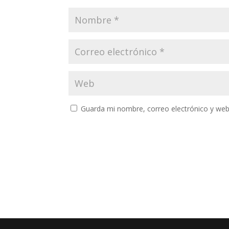
Guarda mi nombre, correo electrónico y web
A
l
t
e
r
n