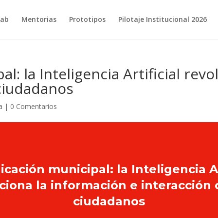
ab
Mentorias
Prototipos
Pilotaje Institucional 2026
: la Inteligencia Artificial rev
 ciudadanos
a
|
0 Comentarios
ación municipal: la Inteligencia Ar
ciona la información e interacción 
ciudadanos