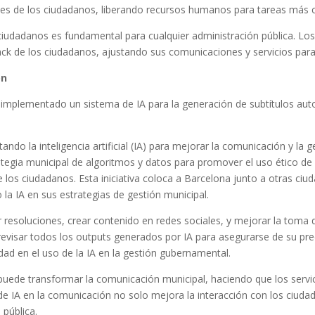
ntes de los ciudadanos, liberando recursos humanos para tareas más co
ciudadanos es fundamental para cualquier administración pública. Lo
back de los ciudadanos, ajustando sus comunicaciones y servicios para
ón
 implementado un sistema de IA para la generación de subtítulos aut
tando la inteligencia artificial (IA) para mejorar la comunicación y la 
gia municipal de algoritmos y datos para promover el uso ético de la
e los ciudadanos. Esta iniciativa coloca a Barcelona junto a otras c
la IA en sus estrategias de gestión municipal.
ar resoluciones, crear contenido en redes sociales, y mejorar la toma
 revisar todos los outputs generados por IA para asegurarse de su prec
idad en el uso de la IA en la gestión gubernamental.
uede transformar la comunicación municipal, haciendo que los servi
de IA en la comunicación no solo mejora la interacción con los ciuda
 pública.