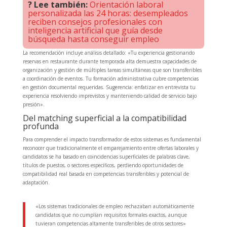
? Lee también:
Orientación laboral
personalizada las 24 horas: desempleados
reciben consejos profesionales con
inteligencia artificial que guía desde
búsqueda hasta conseguir empleo
La recomendación incluye análisis detallado: «Tu experiencia gestionando
reservas en restaurante durante temporada alta demuestra capacidades de
organización y gestión de múltiples tareas simultáneas que son transferibles
a coordinación de eventos. Tu formación administrativa cubre competencias
en gestión documental requeridas. Sugerencia: enfatizar en entrevista tu
experiencia resolviendo imprevistos y manteniendo calidad de servicio bajo
presión».
Del matching superficial a la compatibilidad
profunda
Para comprender el impacto transformador de estos sistemas es fundamental
reconocer que tradicionalmente el emparejamiento entre ofertas laborales y
candidatos se ha basado en coincidencias superficiales de palabras clave,
títulos de puestos, o sectores específicos, perdiendo oportunidades de
compatibilidad real basada en competencias transferibles y potencial de
adaptación.
«Los sistemas tradicionales de empleo rechazaban automáticamente
candidatos que no cumplían requisitos formales exactos, aunque
tuvieran competencias altamente transferibles de otros sectores»