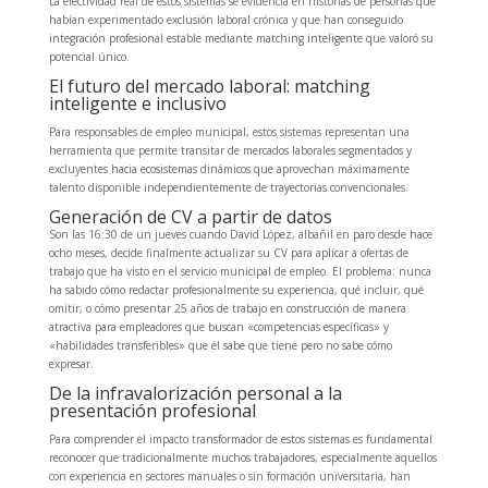
La efectividad real de estos sistemas se evidencia en historias de personas que
habían experimentado exclusión laboral crónica y que han conseguido
integración profesional estable mediante matching inteligente que valoró su
potencial único.
El futuro del mercado laboral: matching
inteligente e inclusivo
Para responsables de empleo municipal, estos sistemas representan una
herramienta que permite transitar de mercados laborales segmentados y
excluyentes hacia ecosistemas dinámicos que aprovechan máximamente
talento disponible independientemente de trayectorias convencionales.
Generación de CV a partir de datos
Son las 16:30 de un jueves cuando David López, albañil en paro desde hace
ocho meses, decide finalmente actualizar su CV para aplicar a ofertas de
trabajo que ha visto en el servicio municipal de empleo. El problema: nunca
ha sabido cómo redactar profesionalmente su experiencia, qué incluir, qué
omitir, o cómo presentar 25 años de trabajo en construcción de manera
atractiva para empleadores que buscan «competencias específicas» y
«habilidades transferibles» que él sabe que tiene pero no sabe cómo
expresar.
De la infravalorización personal a la
presentación profesional
Para comprender el impacto transformador de estos sistemas es fundamental
reconocer que tradicionalmente muchos trabajadores, especialmente aquellos
con experiencia en sectores manuales o sin formación universitaria, han