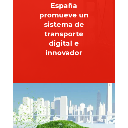
España
promueve un
sistema de
transporte
digital e
innovador