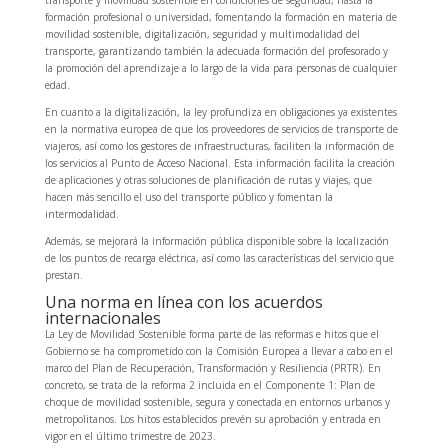
transporte y movilidad sostenible en condiciones de seguridad, hasta la
formación profesional o universidad, fomentando la formación en materia de
movilidad sostenible, digitalización, seguridad y multimodalidad del
transporte, garantizando también la adecuada formación del profesorado y
la promoción del aprendizaje a lo largo de la vida para personas de cualquier
edad.
En cuanto a la digitalización, la ley profundiza en obligaciones ya existentes
en la normativa europea de que los proveedores de servicios de transporte de
viajeros, así como los gestores de infraestructuras, faciliten la información de
los servicios al Punto de Acceso Nacional. Esta información facilita la creación
de aplicaciones y otras soluciones de planificación de rutas y viajes, que
hacen más sencillo el uso del transporte público y fomentan la
intermodalidad.
Además, se mejorará la información pública disponible sobre la localización
de los puntos de recarga eléctrica, así como las características del servicio que
prestan.
Una norma en línea con los acuerdos
internacionales
La Ley de Movilidad Sostenible forma parte de las reformas e hitos que el
Gobierno se ha comprometido con la Comisión Europea a llevar a cabo en el
marco del Plan de Recuperación, Transformación y Resiliencia (PRTR). En
concreto, se trata de la reforma 2 incluida en el Componente 1: Plan de
choque de movilidad sostenible, segura y conectada en entornos urbanos y
metropolitanos. Los hitos establecidos prevén su aprobación y entrada en
vigor en el último trimestre de 2023.