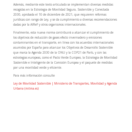
Además, mediante este texto articulado se implementan diversas medidas
recogidas en la Estrategia de Movilidad Segura, Sostenible y Conectada
2030, aprobada el 10 de diciembre de 2021, que requieren reformas
jurídicas con rango de Ley, y se da cumplimiento a diversas recomendaciones
dadas por la AIReF y otros organismos internacionales.
Finalmente, esta nueva norma contribuirá a alcanzar el cumplimiento de
los objetivos de reducción de gases efecto invernadero y emisiones
contaminantes en el transporte, en línea con los acuerdos internacionales
asumidos por España para alcanzar los Objetivos de Desarrollo Sostenible
que marca la Agenda 2030 de la ONU y la COP21 de París, y con las
estrategias europeas, como el Pacto Verde Europeo, la Estrategia de Movilidad
Sostenible e Inteligente de la Comisión Europea y el paquete de medidas
por una movilidad verde y eficiente.
Para más información consulte
Ley de Movilidad Sostenible | Ministerio de Transportes, Movilidad y Agenda
Urbana (mitma.es)