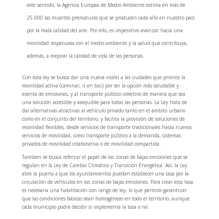
este sentido, la Agencia Europea de Medio Ambiente estima en más de
25.000 las muertes prematuras que se producen cada año en nuestro país
por la mala calidad del aire. Por ello, es imperativo avanzar hacia una
movilidad respetuosa con el medio ambiente y la salud que contribuya,
además, a mejorar la calidad de vida de las personas.
Con esta ley se busca dar una nueva visión a las ciudades que priorice la
movilidad activa (caminar, ir en bici) por ser la opción más saludable y
exenta de emisiones, y al transporte público colectivo de manera que sea
una solución accesible y asequible para todas las personas. La Ley trata de
dar alternativas atractivas al vehículo privado tanto en el ámbito urbano
como en el conjunto del territorio, y facilita la provisión de soluciones de
movilidad flexibles, desde servicios de transporte tradicionales hasta nuevos
servicios de movilidad, como transporte público a la demanda, sistemas
privados de movilidad colaborativa o de movilidad compartida.
También se busca reforzar el papel de las zonas de bajas emisiones que se
regulan en la Ley de Cambio Climático y Transición Energética. Así, la Ley
abre la puerta a que los ayuntamientos puedan establecer una tasa por la
circulación de vehículos en las zonas de bajas emisiones. Para crear esta tasa
es necesaria una habilitación con rango de ley, lo que permite garantizar
que las condiciones básicas sean homogéneas en todo el territorio, aunque
cada municipio podrá decidir si implementa la tasa o no.