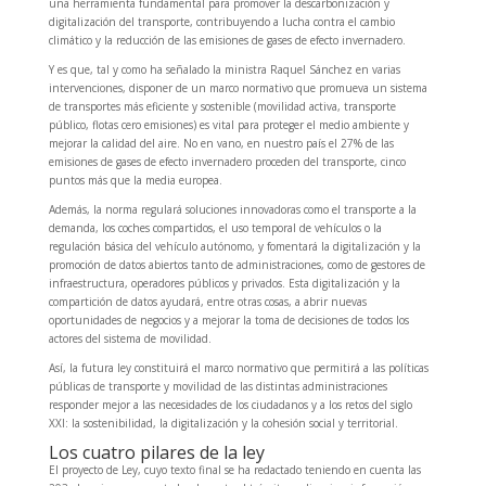
una herramienta fundamental para promover la descarbonización y
digitalización del transporte, contribuyendo a lucha contra el cambio
climático y la reducción de las emisiones de gases de efecto invernadero.
Y es que, tal y como ha señalado la ministra Raquel Sánchez en varias
intervenciones, disponer de un marco normativo que promueva un sistema
de transportes más eficiente y sostenible (movilidad activa, transporte
público, flotas cero emisiones) es vital para proteger el medio ambiente y
mejorar la calidad del aire. No en vano, en nuestro país el 27% de las
emisiones de gases de efecto invernadero proceden del transporte, cinco
puntos más que la media europea.
Además, la norma regulará soluciones innovadoras como el transporte a la
demanda, los coches compartidos, el uso temporal de vehículos o la
regulación básica del vehículo autónomo, y fomentará la digitalización y la
promoción de datos abiertos tanto de administraciones, como de gestores de
infraestructura, operadores públicos y privados. Esta digitalización y la
compartición de datos ayudará, entre otras cosas, a abrir nuevas
oportunidades de negocios y a mejorar la toma de decisiones de todos los
actores del sistema de movilidad.
Así, la futura ley constituirá el marco normativo que permitirá a las políticas
públicas de transporte y movilidad de las distintas administraciones
responder mejor a las necesidades de los ciudadanos y a los retos del siglo
XXI: la sostenibilidad, la digitalización y la cohesión social y territorial.
Los cuatro pilares de la ley
El proyecto de Ley, cuyo texto final se ha redactado teniendo en cuenta las