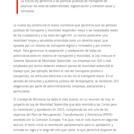
La futura ley permitirá a las políticas públicas de transporte de
alcanzar los retos de sostenibilidad, digitalización y cohesión social y
territorial
La nueva ley constituirá el marco normativo que permitirá que las políticas
públicas de transporte y movilidad respondan mejor a las necesidades reales
de los ciudadanos y a los retos del siglo XXI. La norma promueve una
movilidad limpia y saludable entendida como un derecho social, que
apuesta por un sistema de transporte digital e innovador y por invertir
mejor. Para garantizar la cooperación y colaboración de todas las
administraciones en materia de transportes y movilidad, la Ley instaura el
Sistema Nacional de Movilidad Sostenible. Las empresas con 500 o más
empleados por centro deberán elaborar planes de movilidad sostenible al
trabajo que, por ejemplo, faciliten el uso del transporte público o
compartido, los vehículos eléctricos o la bici en el transporte diario. En el
periodo de consultas y audiencia pública del Anteproyecto, se recibieron 203
alegaciones por parte de administraciones, empresas, asociaciones y
particulares.
El Consejo de Ministros ha dado el visto bueno, en su reunión de hoy, el
proyecto de Ley de Movilidad Sostenible que será remitido a las Cortes para
su tramitación y aprobación en 2023, cumpliendo así con uno de los
objetivos del Plan de Recuperación, Transformación y Resiliencia (PRTR)
acordado con la Comisión Europea. Y es que, tras el visto bueno en segunda
lectura, el texto inicia la tramitación parlamentaria para su aprobación y
entrada en vigor a lo largo del año que viene, lo que permitirá disponer de