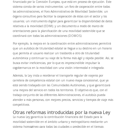
financiado por la Comisión Europea, que está en proceso de ejecución. Este
sistema consta de varios instrumentos: un foro de cooperación entre todas
las administraciones, el Foro Administrativo de Movilidad Sostenible; un
órgano consultivo para facilitar la cooperación de éstas con el sector y los
usuarios; un instrumento digital para garantizar la disponibilidad de datos
relativos a la movilidad (EDIM); y un documento a modo de marco de
orientaciones para la planificación de una movilidad sostenible que se
coordinará con todas las administraciones (DOMOS).
Por ejemplo, la mejora en la coordinación entre administraciones permitirá
que un autobús de titularidad estatal se llegue a su destino en un horario
que permita al usuario realizar un trasbordo a otro de titularidad
autonómica y continuar su viaje de la forma más ágil y rápida posible. Así, se
busca evitar ineficiencias, por lo que es imprescindible impulsar la
cogobernanza en la movilidad con una visión intermodal e integrada.
Además, la Ley insta a reordenar el transporte regular de viajeros por
carretera de competencia estatal con un nuevo mapa concesional, que ya
está siendo trabajado con las Comunidades Autónomas, y que garantizará
una mejora del servicio en todos los territorios. El objetivo es que, con el
trabajo conjunto de las diferentes Administraciones, el autobús pueda
atender a más personas, con mejores precios, servicios y tiempos de viaje más
competitivos.
Otras reformas introducidas por la nueva Ley
La nueva Ley garantiza la contribución financiera del Estado para la
movilidad sostenible en el ámbito urbano y metropolitano mediante un
sistema homogéneo para todas las ciudades y predecible en el tiempo.