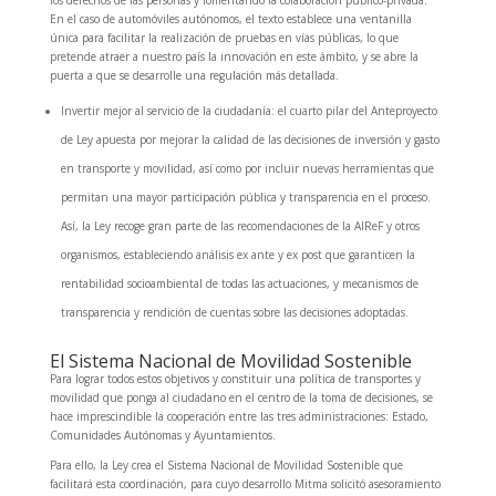
los derechos de las personas y fomentando la colaboración público-privada.
En el caso de automóviles autónomos, el texto establece una ventanilla
única para facilitar la realización de pruebas en vías públicas, lo que
pretende atraer a nuestro país la innovación en este ámbito, y se abre la
puerta a que se desarrolle una regulación más detallada.
Invertir mejor al servicio de la ciudadanía: el cuarto pilar del Anteproyecto
de Ley apuesta por mejorar la calidad de las decisiones de inversión y gasto
en transporte y movilidad, así como por incluir nuevas herramientas que
permitan una mayor participación pública y transparencia en el proceso.
Así, la Ley recoge gran parte de las recomendaciones de la AIReF y otros
organismos, estableciendo análisis ex ante y ex post que garanticen la
rentabilidad socioambiental de todas las actuaciones, y mecanismos de
transparencia y rendición de cuentas sobre las decisiones adoptadas.
El Sistema Nacional de Movilidad Sostenible
Para lograr todos estos objetivos y constituir una política de transportes y
movilidad que ponga al ciudadano en el centro de la toma de decisiones, se
hace imprescindible la cooperación entre las tres administraciones: Estado,
Comunidades Autónomas y Ayuntamientos.
Para ello, la Ley crea el Sistema Nacional de Movilidad Sostenible que
facilitará esta coordinación, para cuyo desarrollo Mitma solicitó asesoramiento