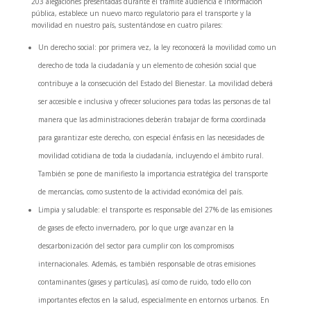
203 alegaciones presentadas durante el trámite audiencia e información
pública, establece un nuevo marco regulatorio para el transporte y la
movilidad en nuestro país, sustentándose en cuatro pilares:
Un derecho social: por primera vez, la ley reconocerá la movilidad como un
derecho de toda la ciudadanía y un elemento de cohesión social que
contribuye a la consecución del Estado del Bienestar. La movilidad deberá
ser accesible e inclusiva y ofrecer soluciones para todas las personas de tal
manera que las administraciones deberán trabajar de forma coordinada
para garantizar este derecho, con especial énfasis en las necesidades de
movilidad cotidiana de toda la ciudadanía, incluyendo el ámbito rural.
También se pone de manifiesto la importancia estratégica del transporte
de mercancías, como sustento de la actividad económica del país.
Limpia y saludable: el transporte es responsable del 27% de las emisiones
de gases de efecto invernadero, por lo que urge avanzar en la
descarbonización del sector para cumplir con los compromisos
internacionales. Además, es también responsable de otras emisiones
contaminantes (gases y partículas), así como de ruido, todo ello con
importantes efectos en la salud, especialmente en entornos urbanos. En