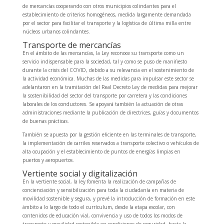
de mercancías cooperando con otros municipios colindantes para el
establecimiento de criterios homogéneos, medida largamente demandada
por el sector para facilitar el transporte y la logística de última milla entre
núcleos urbanos colindantes.
Transporte de mercancías
En el ámbito de las mercancías, la Ley reconoce su transporte como un
servicio indispensable para la sociedad, tal y como se puso de manifiesto
durante la crisis del COVID, debido a su relevancia en el sostenimiento de
la actividad económica. Muchas de las medidas para impulsar este sector se
adelantaron en la tramitación del Real Decreto Ley de medidas para mejorar
la sostenibilidad del sector del transporte por carretera y las condiciones
laborales de los conductores. Se apoyará también la actuación de otras
administraciones mediante la publicación de directrices, guías y documentos
de buenas prácticas.
También se apuesta por la gestión eficiente en las terminales de transporte,
la implementación de carriles reservados a transporte colectivo o vehículos de
alta ocupación y el establecimiento de puntos de energías limpias en
puertos y aeropuertos.
Vertiente social y digitalización
En la vertiente social, la ley fomenta la realización de campañas de
concienciación y sensibilización para toda la ciudadanía en materia de
movilidad sostenible y segura, y prevé la introducción de formación en este
ámbito a lo largo de todo el currículum, desde la etapa escolar, con
contenidos de educación vial, convivencia y uso de todos los modos de