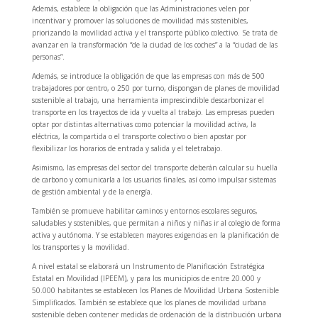
Además, establece la obligación que las Administraciones velen por
incentivar y promover las soluciones de movilidad más sostenibles,
priorizando la movilidad activa y el transporte público colectivo. Se trata de
avanzar en la transformación “de la ciudad de los coches” a la “ciudad de las
personas”.
Además, se introduce la obligación de que las empresas con más de 500
trabajadores por centro, o 250 por turno, dispongan de planes de movilidad
sostenible al trabajo, una herramienta imprescindible descarbonizar el
transporte en los trayectos de ida y vuelta al trabajo. Las empresas pueden
optar por distintas alternativas como potenciar la movilidad activa, la
eléctrica, la compartida o el transporte colectivo o bien apostar por
flexibilizar los horarios de entrada y salida y el teletrabajo.
Asimismo, las empresas del sector del transporte deberán calcular su huella
de carbono y comunicarla a los usuarios finales, así como impulsar sistemas
de gestión ambiental y de la energía.
También se promueve habilitar caminos y entornos escolares seguros,
saludables y sostenibles, que permitan a niños y niñas ir al colegio de forma
activa y autónoma. Y se establecen mayores exigencias en la planificación de
los transportes y la movilidad.
A nivel estatal se elaborará un Instrumento de Planificación Estratégica
Estatal en Movilidad (IPEEM), y para los municipios de entre 20.000 y
50.000 habitantes se establecen los Planes de Movilidad Urbana Sostenible
Simplificados. También se establece que los planes de movilidad urbana
sostenible deben contener medidas de ordenación de la distribución urbana