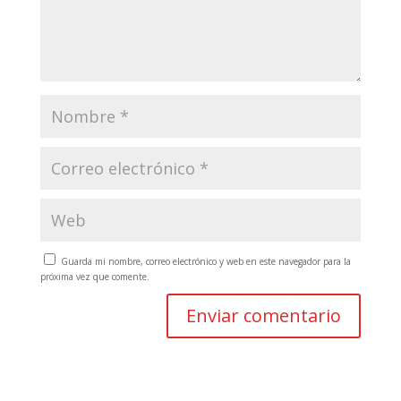
Guarda mi nombre, correo electrónico y web en este navegador para la
próxima vez que comente.
A
l
t
e