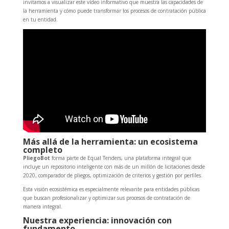
invitamos a visualizar este vídeo informativo que muestra las capacidades de
la herramienta y cómo puede transformar los procesos de contratación pública
en tu entidad.
Más allá de la herramienta: un ecosistema
completo
PliegoBot
forma parte de Equal Tenders, una plataforma integral que
incluye un repositorio inteligente con más de un millón de licitaciones desde
2020, comparador de pliegos, optimización de criterios y gestión por perfiles.
Esta visión ecosistémica es especialmente relevante para entidades públicas
que buscan profesionalizar y optimizar sus procesos de contratación de
manera integral.
Nuestra experiencia: innovación con
fundamento