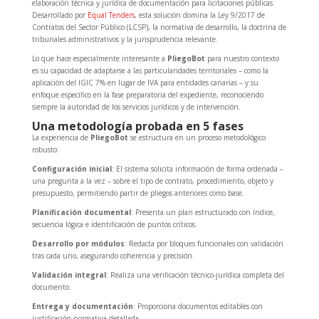
elaboración técnica y jurídica de documentación para licitaciones públicas.
Desarrollado por
Equal Tenders
, esta solución domina la Ley 9/2017 de
Contratos del Sector Público (LCSP), la normativa de desarrollo, la doctrina de
tribunales administrativos y la jurisprudencia relevante.
Lo que hace especialmente interesante a
PliegoBot
para nuestro contexto
es su capacidad de adaptarse a las particularidades territoriales – como la
aplicación del IGIC 7% en lugar de IVA para entidades canarias – y su
enfoque específico en la fase preparatoria del expediente, reconociendo
siempre la autoridad de los servicios jurídicos y de intervención.
Una metodología probada en 5 fases
La experiencia de
PliegoBot
se estructura en un proceso metodológico
robusto:
Configuración inicial
: El sistema solicita información de forma ordenada –
una pregunta a la vez – sobre el tipo de contrato, procedimiento, objeto y
presupuesto, permitiendo partir de pliegos anteriores como base.
Planificación documental
: Presenta un plan estructurado con índice,
secuencia lógica e identificación de puntos críticos.
Desarrollo por módulos
: Redacta por bloques funcionales con validación
tras cada uno, asegurando coherencia y precisión.
Validación integral
: Realiza una verificación técnico-jurídica completa del
documento.
Entrega y documentación
: Proporciona documentos editables con
justificación normativa detallada.