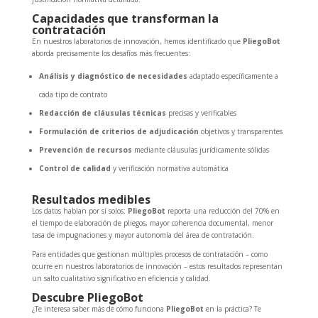
Capacidades que transforman la
contratación
En nuestros laboratorios de innovación, hemos identificado que
PliegoBot
aborda precisamente los desafíos más frecuentes:
Análisis y diagnóstico de necesidades
adaptado específicamente a
cada tipo de contrato
Redacción de cláusulas técnicas
precisas y verificables
Formulación de criterios de adjudicación
objetivos y transparentes
Prevención de recursos
mediante cláusulas jurídicamente sólidas
Control de calidad
y verificación normativa automática
Resultados medibles
Los datos hablan por sí solos:
PliegoBot
reporta una reducción del 70% en
el tiempo de elaboración de pliegos, mayor coherencia documental, menor
tasa de impugnaciones y mayor autonomía del área de contratación.
Para entidades que gestionan múltiples procesos de contratación – como
ocurre en nuestros laboratorios de innovación – estos resultados representan
un salto cualitativo significativo en eficiencia y calidad.
Descubre PliegoBot
¿Te interesa saber más de cómo funciona
PliegoBot
en la práctica? Te